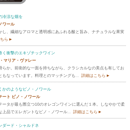
の冷涼な畑を
ノワール
かし、繊細なアロマと透明感にあふれる酸と旨み、ナチュラルな果実
こちら
巻く衝撃のエキゾチックワイン
タ・マリア・ヴァレー
滑らか。前衛的な一面を持ちながら、クラシカルなの美点も有してお
もなっています。料理とのマッチングも...
詳細はこちら
くかのようなピノ・ノワール
テート ピノ・ノワール
テータが最も際立つ10のオレゴンワインに選んだ１本。しなやかで柔
上品でエレガントなピノ・ノワール...
詳細はこちら
ンダード・シャルドネ