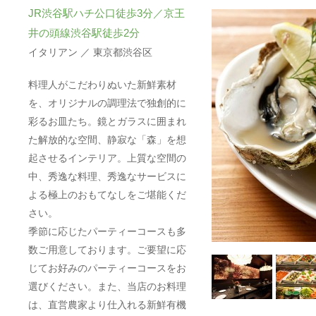
JR渋谷駅ハチ公口徒歩3分／京王
井の頭線渋谷駅徒歩2分
イタリアン ／ 東京都渋谷区
料理人がこだわりぬいた新鮮素材
を、オリジナルの調理法で独創的に
彩るお皿たち。鏡とガラスに囲まれ
た解放的な空間、静寂な「森」を想
起させるインテリア。上質な空間の
中、秀逸な料理、秀逸なサービスに
よる極上のおもてなしをご堪能くだ
さい。
季節に応じたパーティーコースも多
数ご用意しております。ご要望に応
じてお好みのパーティーコースをお
選びください。また、当店のお料理
は、直営農家より仕入れる新鮮有機